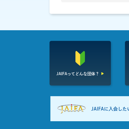
JAIFAって
どんな団体？
JAIFAに入会し