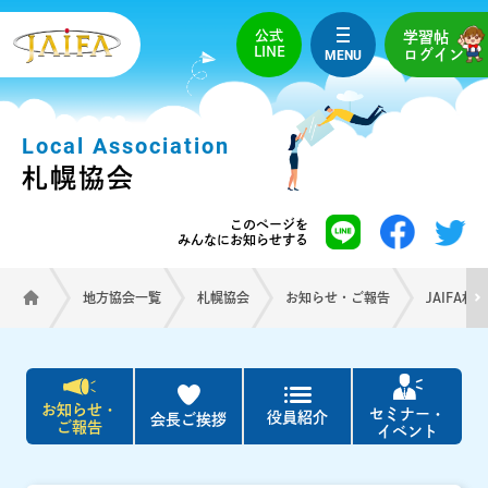
公式
学習帖
LINE
MENU
ログイン
Local Association
札幌協会
このページを
みんなにお知らせする
地方協会一覧
札幌協会
お知らせ・ご報告
JAIFA
お知らせ・
セミナー・
役員紹介
会長ご挨拶
ご報告
イベント