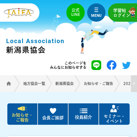
公式
学習帖
LINE
MENU
ログイン
Local Association
新潟県協会
このページを
みんなにお知らせする
地方協会一覧
新潟県協会
お知らせ・ご報告
2025
お知らせ・
セミナー・
役員紹介
会長ご挨拶
ご報告
イベント