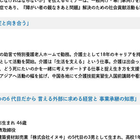
しなければならないか」を伝えるセミナーは、一般向け・専門家向けを
症であり、『障がい者の親なきあと問題』解決のための社会貢献活動も
症と向き合う」
の助言で特別養護老人ホームで勤務。介護士として18年のキャリアを持
として活動を開始。介護は「生活を支える」という仕事。介護は出会っ
、どう死にたいのかを一緒に考えサポートする仕事と捉え生き方を支援
アジアへ活動の幅を拡げ、中国各地にて介護技能実習生入国前講師や看
わの6 代目だから 言える外部に求める経営と 事業承継の知恵」
市生まれ 46歳
表取締役
装建築資材卸売業「株式会社イヌヰ」の5代目の3男として生まれ、高校1