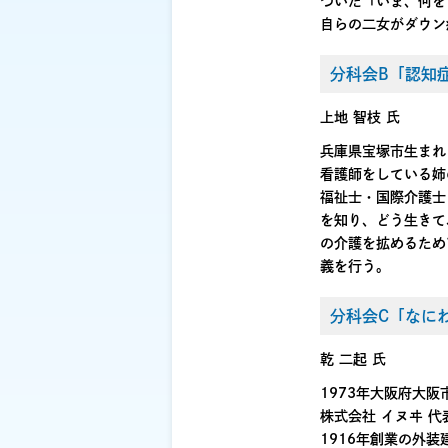
づいた「いま、何を
自らの二女がダウン
分科会B「認知
上地 智枝 氏
兵庫県宝塚市生まれ
看護師をしている姉
福祉士・国際介護士
を知り、どう生きて
の介護を拡めるため
義を行う。
分科会C「なに
乾 二起 氏
1973年大阪府大阪
株式会社 イヌヰ 代
1916年創業の外