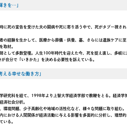
輝きを…」
時に死の宣告を受けた夫の闘病や死に寄り添う中で、死がタブー視され
者の経験を生かして、医療から葬儀・供養、墓、さらには遺族ケアに至
を取材。
師として多数登壇。人生100年時代を迎えた今、死を捉え直し、多岐に
身が自分で「いきかた」を決める必要性を訴えている。
考える幸せな働き方」
学研究科を経て、1998年より上智大学経済学部で教鞭をとる。経済学
経済社会分析。
、環境問題、少子高齢化や地域の活性化など、様々な問題に取り組む。
内における人間関係が経済活動に与える影響を多面的に分析し、理想的
ている。