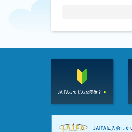
JAIFAって
どんな団体？
JAIFAに入会し