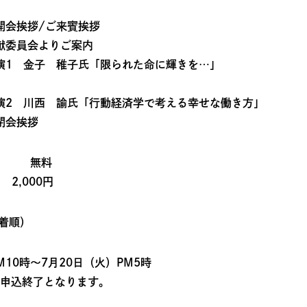
 開会挨拶/ご来賓挨拶
貢献委員会よりご案内
講演1 金子 稚子氏「限られた命に輝きを…」
講演2 川西 諭氏「行動経済学で考える幸せな働き方」
閉会挨拶
一般 無料
2,000円
先着順）
M10時～7月20日（火）PM5時
申込終了となります。