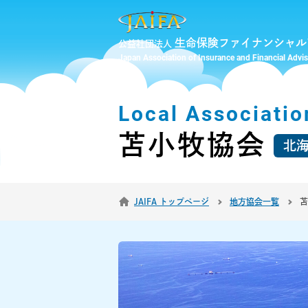
生命保険ファイナンシャル
公益社団法人
Japan Association of Insurance and Financial Advi
Local Associatio
苫小牧協会
北
JAIFA トップページ
地方協会一覧
苫