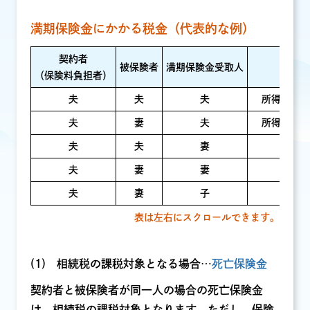
満期保険金にかかる税金（代表的な例）
契約者
被保険者
満期保険金受取人
対象と
（保険料負担者）
夫
夫
夫
所得税（一
夫
妻
夫
所得税（一
夫
夫
妻
夫
妻
妻
夫
妻
子
表は左右にスクロールできます。
(1) 相続税の課税対象となる場合…
死亡保険金
契約者と被保険者が同一人の場合の死亡保険金
は、相続税の課税対象となります。ただし、保険