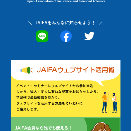
Japan Association of Insurance and Financial Advisors
JAIFAを
みんなに知らせよう！