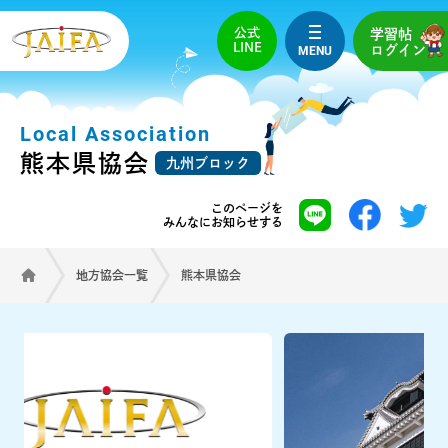
公式
学習帖
LINE
MENU
ログイン
Local Association
熊本県協会
九州ブロック
このページを
みんなにお知らせする
地方協会一覧
熊本県協会