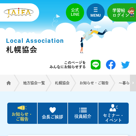
公式
学習帖
LINE
MENU
ログイン
Local Association
札幌協会
このページを
みんなにお知らせする
地方協会一覧
札幌協会
お知らせ・ご報告
～暮らしの
お知らせ・
セミナー・
役員紹介
会長ご挨拶
ご報告
イベント