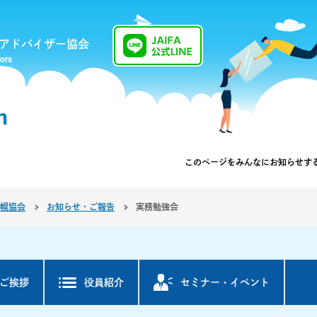
アドバイザー協会
sors
n
このページを
みんなにお知らせす
幌協会
お知らせ・ご報告
実務勉強会
ご挨拶
役員紹介
セミナー・
イベント