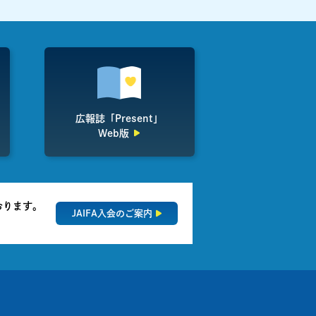
広報誌「Present」
Web版
おります。
JAIFA入会のご案内