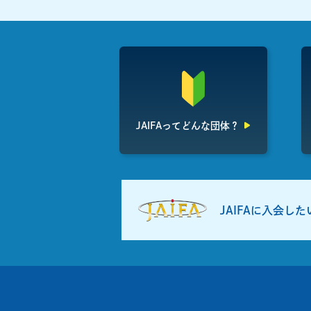
JAIFAって
どんな団体？
JAIFAに入会し