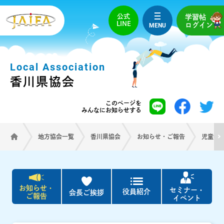
公式
学習帖
LINE
MENU
ログイン
Local Association
香川県協会
このページを
みんなにお知らせする
地方協会一覧
香川県協会
お知らせ・ご報告
児童養
お知らせ・
セミナー・
役員紹介
会長ご挨拶
ご報告
イベント