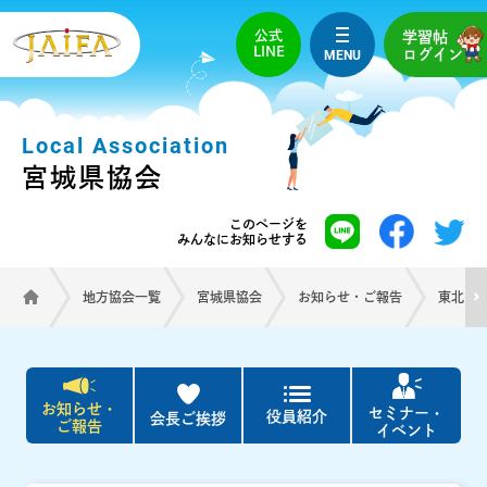
公式
学習帖
LINE
MENU
ログイン
Local Association
宮城県協会
このページを
みんなにお知らせする
地方協会一覧
宮城県協会
お知らせ・ご報告
東北ブ
お知らせ・
セミナー・
役員紹介
会長ご挨拶
ご報告
イベント