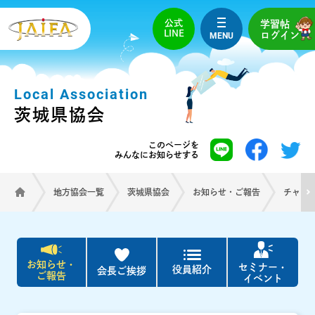
公式
学習帖
LINE
MENU
ログイン
Local Association
茨城県協会
このページを
みんなにお知らせする
地方協会一覧
茨城県協会
お知らせ・ご報告
チャリ
お知らせ・
セミナー・
役員紹介
会長ご挨拶
ご報告
イベント