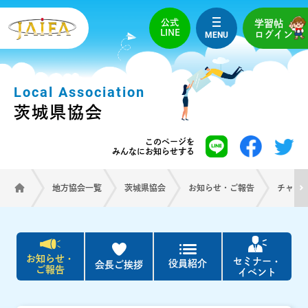
公式
学習帖
LINE
MENU
ログイン
Local Association
茨城県協会
このページを
みんなにお知らせする
地方協会一覧
茨城県協会
お知らせ・ご報告
チャリ
お知らせ・
セミナー・
役員紹介
会長ご挨拶
ご報告
イベント