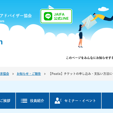
アドバイザー協会
sors
n
このページを
みんなにお知らせす
京協会
お知らせ・ご報告
【Peatix】チケットの申し込み・支払い方法
ご挨拶
役員紹介
セミナー・
イベント