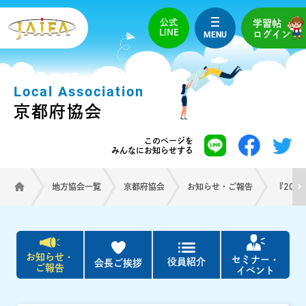
公式
学習帖
LINE
MENU
ログイン
Local Association
京都府協会
このページを
みんなにお知らせする
地方協会一覧
京都府協会
お知らせ・ご報告
『202
お知らせ・
セミナー・
役員紹介
会長ご挨拶
ご報告
イベント