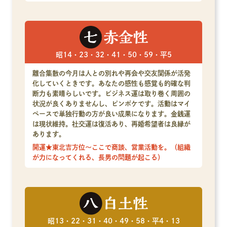
昭14・23・32・41・50・59・平5
離合集散の今月は人との別れや再会や交友関係が活発
化していくときです。あなたの感性も感覚も的確な判
断力も素晴らしいです。ビジネス運は取り巻く周囲の
状況が良くありませんし、ピンボケです。活動はマイ
ペースで単独行動の方が良い成果になります。金銭運
は現状維持。社交運は復活あり、再婚希望者は良縁が
あります。
開運★東北吉方位～ここで商談、営業活動を。（組織
が力になってくれる、長男の問題が起こる）
昭13・22・31・40・49・58・平4・13