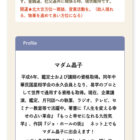
す。金銭運、社交運共に頑張る時、現状維持です。
開運★北大吉方位～商談、営業活動を。（助人現れ
る、物事を進めて良い方位になる）
Profile
マダム晶子
平成6年、鑑定士および講師の資格取得。同年中
華民国星相学会の永久会員となり、易学のプロと
して世界で通用する資格も取得。現在、企業講
演、鑑定、月刊誌への執筆、ラジオ、テレビ、セ
ミナー教室等で活躍中。著書に『人生を変える幸
せの占い革命』『もっと幸せになれる九性気
学』、作詞『ジョ・ホールの街』 ネット上でも
マダム晶子に出会えます！