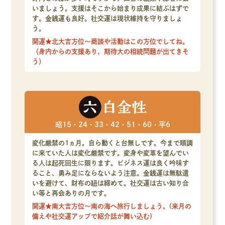
いましょう。支援はそこから始まり成果に結ぶはずで
す。金銭運も良好。社交運は現状維持を守りましょ
う。
開運★北大吉方位～商談や活動はこの方位でしてね。
（身内からの支援あり、期待大の相続問題が出てきそ
う）
昭15・24・33・42・51・60・平6
変化厳禁の1ヵ月。自ら動くと台無しです。今まで順調
に来ていた人は変化厳禁です。変身や変革を望んでい
る人は起死回生に限ります。ビジネス運は良く吟味す
ること、勇み足にならないよう注意。金銭運は無駄遣
いを避けて、財布の紐は締めて。社交運は古い知り合
い等と再会ありの月です。
開運★南大吉方位～南の海へ旅行しましょう。(来月の
備えや社交運アップで紹介話が舞い込む)