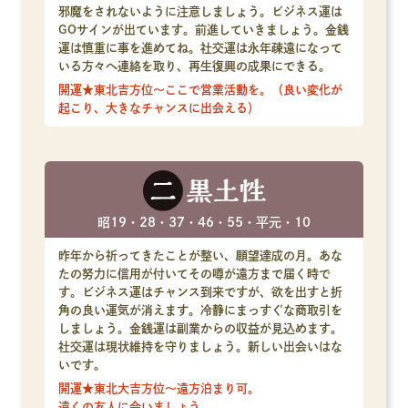
邪魔をされないように注意しましょう。ビジネス運は
GOサインが出ています。前進していきましょう。金銭
運は慎重に事を進めてね。社交運は永年疎遠になって
いる方々へ連絡を取り、再生復興の成果にできる。
開運★東北吉方位～ここで営業活動を。（良い変化が
起こり、大きなチャンスに出会える）
昭19・28・37・46・55・平元・10
昨年から祈ってきたことが整い、願望達成の月。あな
たの努力に信用が付いてその噂が遠方まで届く時で
す。ビジネス運はチャンス到来ですが、欲を出すと折
角の良い運気が消えます。冷静にまっすぐな商取引を
しましょう。金銭運は副業からの収益が見込めます。
社交運は現状維持を守りましょう。新しい出会いはな
いです。
開運★東北大吉方位～遠方泊まり可。
遠くの友人に会いましょう。