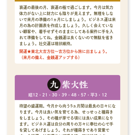
衰運の最後の月、衰運の極で過ごします。今月は気力
体力がない上に財力にも陰りが見えます。無理をしな
いで来月の準備の1ヵ月にしましょう。ビジネス運は来
月の為の計画表を作成しましょう。久しく会えていな
い顧客や、着手せずそのままにしてある案件に手を入
れて準備をしてね。金銭運は良くないので無駄を省き
ましょう。社交運は現状維持。
開運★東北大吉方位～吉方位から旅に出ましょう。
（来月の備え、金銭運アップする）
昭12・21・30・39・48・57・平3・12
待望の盛運期。今月から向う5ヵ月間は最良の日々にな
ります。今月は良い気を育てる為、せっせっと種蒔き
をしましょう。その種が芽でる頃には良い成果になり
ます。ビジネス運は自分の周りの方々に奉仕の心で手
を貸してあげましょう。それが種蒔きであり営業で