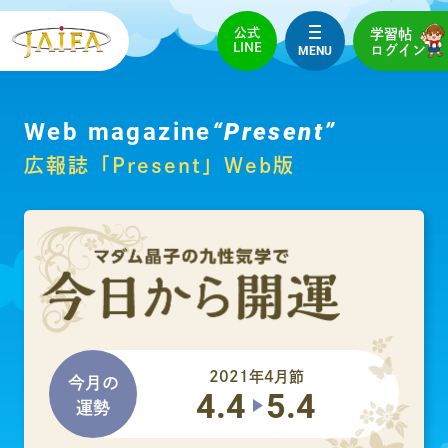
公式
学習帖
LINE
MENU
ログイン
Web magazine
“Present”
広報誌「Present」Web版
2021年4月節
今月の
4.4
5.4
運勢