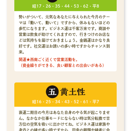
昭17・26・35・44・53・62・平8
勢いがついて、元気なあなたに与えられた今月のテー
マは「動いて、動いて」ですから、休みもないほどの
多忙になります。ビジネス運は千客万来です。商談や
営業は飲食が助けてくれますので、行きつけのお店な
どは気持ちを届けておきましょう。金銭運はかなり良
好です。社交運はお誘いの多い時ですからチャンス到
来。
開運★西南ごく近くで営業活動を。
（資金繰りができる、良い顧客との出会いがある）
昭16・25・34・43・52・61・平7
衰運二期目の今月はあなた自身のやる気が起こりませ
ん。なかなか仕事モードにならない時は気分転換で吉
方位の空気を吸いに出かけてね。ビジネス運は家族や
身内との縁が多い時ですから、田舎の親類や縁者に会