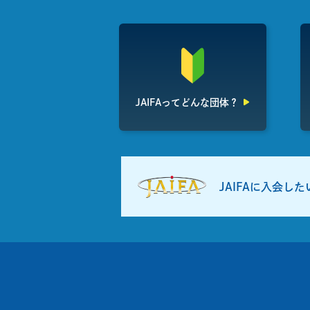
JAIFAって
どんな団体？
JAIFAに入会し