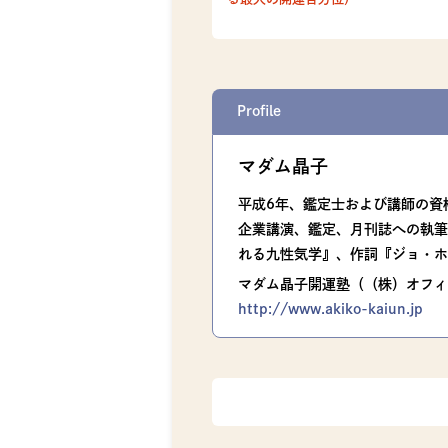
Profile
マダム晶子
平成6年、鑑定士および講師の資
企業講演、鑑定、月刊誌への執筆
れる九性気学』、作詞『ジョ・ホ
マダム晶子開運塾（（株）オフィス一陽
http://www.akiko-kaiun.jp