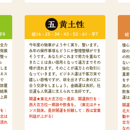
平8
昭16・25・34・43・52・61・平7
昭
全力
今年度の物事がようやく実り、整います。
慢心
発展
永年の案件事項もどうにか整理整頓ができ
段の
整っ
そうです。あなたがこれまで努力を重ねて
の利
ら
きたことは良い信用となって遠方までその
ない
しま
噂が流れます。そのことが遠方との取引に
強化
ネス
なっていきます。ビジネス運は千客万来で
重要
で
嬉しい悲鳴ですが、欲を出さずに身の丈に
をチ
放置
合う交渉をしましょう。金銭運は良好。社
高の
結果
交運も人気運に支えられて良好です。
飲食
上昇
運は
開運★東北大吉方位～是非、開運旅行を：
西大吉方位～商談や飲食を。（東北はチャ
開運
を：
ンス到来。是非開運を祈願して：西は営業
北大
北は
利益が上がる）
動や
流れ
吉方
なの