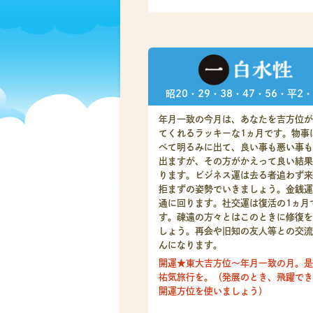
昭20・29・38・47・56・平2・
年月一致の今月は、あなたを吉方位が
てくれるラッキーな1ヵ月です。物事
べて明るみに出て、良い事も悪い事も
出ますが、その方がかえって良い結果
ります。ビジネス運は去る者追わず来
拒まずの姿勢でいきましょう。金銭運
通に回ります。社交運は復活の1ヵ月
す。疎遠の方々とはこのときに修復を
しょう。再会や旧知の友人等との交流
んになります。
開運★東大吉方位～年月一致の月。是
祐気旅行を。（発展のとき、飛躍でき
開運方位を使いましょう）