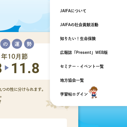
JAIFAについて
JAIFAの
社会貢献活動
知りたい！
生命保険
広報誌「Present」
WEB版
1年10月節
8
11.8
セミナー・
イベント一覧
地方協会一覧
九つの性に分けられます。
学習帖ログイン
。
?