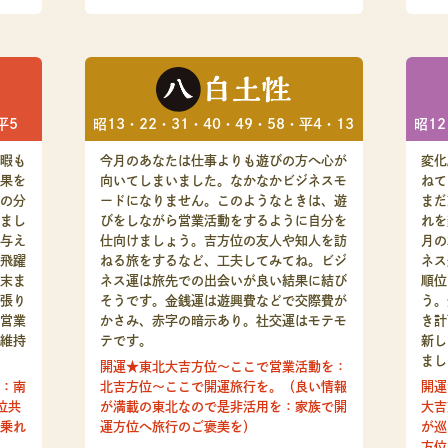
平5
昭12
昭13・22・31・40・49・58・平4・13
暇も
変化
今月のあなたは仕事よりも遊びの方へ心が
果を
ねて
向いてしまいました。なかなかビジネスモ
の分
まだ
ードになりません。このようなときは、遊
まし
れを
びをしながら営業活動をするように自分を
与え
月の
仕向けましょう。吉方位の友人や知人を訪
飛躍
ネス
ねる旅をするなど、工夫してみてね。ビジ
末ま
順位
ネス運は旅先での出会いが良い結果に結び
張り
う。
そうです。金銭運は遊興費などで交際費が
営業
き計
かさみ、赤字の暗示あり。社交運はモテモ
維持
新し
テです。
まし
開運★東北大吉方位～ここで営業活動を：
：南
開運
北吉方位～ここで開運旅行を。（良い情報
位共
大吉
が満載の東北なので是非活用を：家族で開
乗れ
が巡
運方位へ旅行のご褒美を）
方位