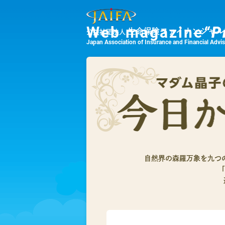
Web magazine
“P
生命保険ファイナンシャル
公益社団法人
Japan Association of Insurance and Financial Advi
自然界の森羅万象を九つ
「