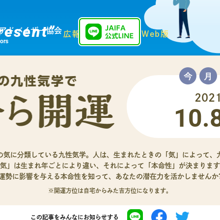
resent”
アドバイザー協会
広報誌「Present」Web版
sors
202
10.
の気に分類している九性気学。人は、生まれたときの「気」によって、
気」は生まれ年ごとにより違い、それによって「本命性」が決まります
運勢に影響を与える本命性を知って、あなたの潜在力を活かしませんか
※開運方位は自宅からみた吉方位になります。
この記事を
みんなにお知らせする