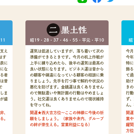
昭19・28・37・46・55・平元・平10
11
昭
運気は低迷していますが、落ち着いて次の
支え
今月
準備ができるときです。今月の机上作戦が
はす
今年
上手に練り込めたら、後半の運気は最高の
表に
特に
良い状態になります。ビジネス運は昔から
にな
飾る
の顧客や疎遠になっている顧客の相談に乗
る者
て過
りましょう。先手を打つ事で解約や状況の
は普
助け
悪化を防げます。金銭運は良くありません
で
きの
ので無駄遣いや無計画の行動はやめましょ
しま
行動
う。社交運は良くありませんので現状維持
が盛
ず、
を守ってね。
ん。
開運★西大吉方位～ここの神様に今後の祈
非、
開運
願をしましょう。（家族や身内、グループ
る。
業や
の絆が芽生える。営業利益になる）
躍間
方位