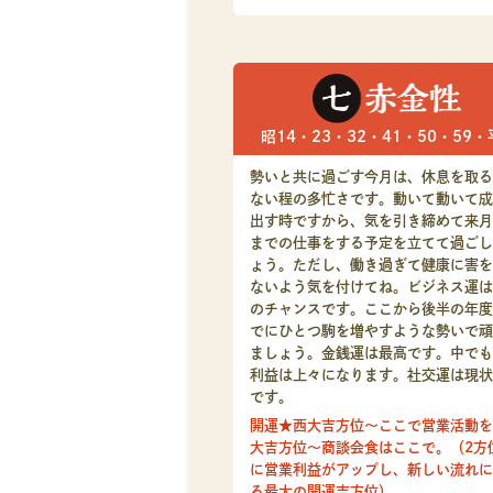
昭14・23・32・41・50・59・
勢いと共に過ごす今月は、休息を取る
ない程の多忙さです。動いて動いて成
出す時ですから、気を引き締めて来月
までの仕事をする予定を立てて過ごし
ょう。ただし、働き過ぎて健康に害を
ないよう気を付けてね。ビジネス運は
のチャンスです。ここから後半の年度
でにひとつ駒を増やすような勢いで頑
ましょう。金銭運は最高です。中でも
利益は上々になります。社交運は現状
です。
開運★西大吉方位～ここで営業活動を
大吉方位～商談会食はここで。（2方
に営業利益がアップし、新しい流れに
る最大の開運吉方位）