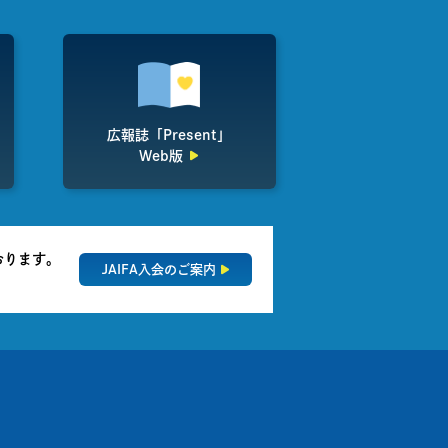
広報誌「Present」
Web版
おります。
JAIFA入会のご案内