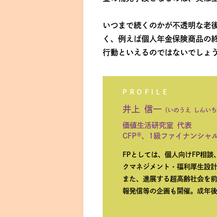
いつまで続くのかが不透明な老
く、例えば個人年金保険商品の
行動といえるのではないでしょ
PROFILE
井上 信一
（いのうえ しんい
価値生活研究室 代表
®
CFP
、1級ファイナンシャ
FPとしては、個人向けFP相
クマネジメント・福利厚生設
また、進展する超高齢社会を
報発信等の企画も開催。成年