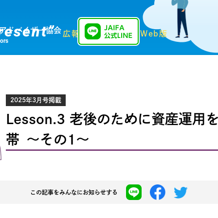
resent”
アドバイザー協会
広報誌「Present」Web版
sors
2025年3月号掲載
Lesson.3 老後のために資産運
帯 ～その1～
この記事を
みんなにお知らせする