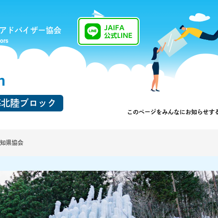
アドバイザー協会
sors
n
海北陸ブロック
このページを
みんなにお知らせす
知県協会