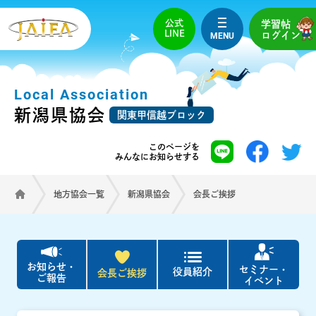
公式
学習帖
LINE
MENU
ログイン
Local Association
新潟県協会
関東甲信越ブロック
このページを
みんなにお知らせする
地方協会一覧
新潟県協会
会長ご挨拶
お知らせ・
セミナー・
役員紹介
会長ご挨拶
ご報告
イベント