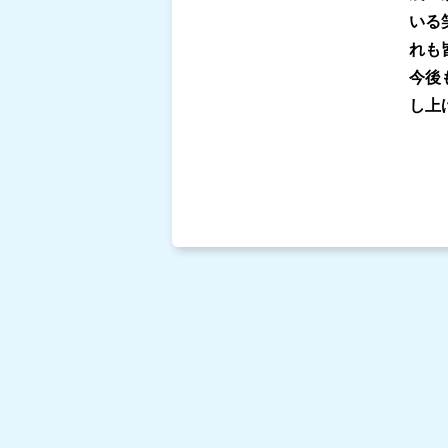
いる
れも
今後
し上