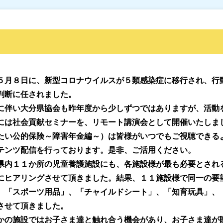
５月８日に、新型コロナウイルスが５類感染症に移行され、行
判断に任されました。
に伴い大分県協会も昨年度から少しずつではありますが、活動
には社会貢献セミナーを、リモート講演会として開催いたしま
たい公的保険～障害年金編～）は皆様がいつでもご視聴できるよう
テンツ配信を行っております。是非、ご活用ください。
県内１１か所の児童養護施設にも、各施設様が最も必要とされ
にヒアリングさせて頂きました。結果、１１施設様で同一の要
、「スポーツ用品」、「チャイルドシート」、「知育玩具」、
させて頂きました。
かの施設ではお子さま達と触れ合う機会があり、お子さま達が