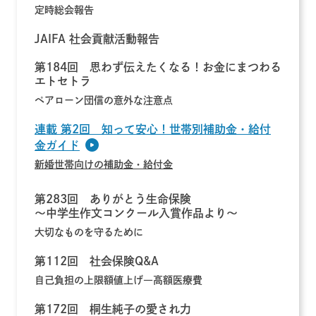
定時総会報告
JAIFA 社会貢献活動報告
第184回 思わず伝えたくなる！お金にまつわる
エトセトラ
ペアローン団信の意外な注意点
連載 第2回 知って安心！世帯別補助金・給付
金ガイド
新婚世帯向けの補助金・給付金
第283回 ありがとう生命保険
～中学生作文コンクール入賞作品より～
大切なものを守るために
第112回 社会保険Q&A
自己負担の上限額値上げ―高額医療費
第172回 桐生純子の愛され力