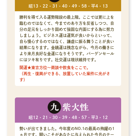
昭13・22・31・40・49・58・平4・13
勝利を得て入る運勢階段の最上階。ここでは更に上を
臨むのではなくて、今までのあり方を反省しつつ、自
分の足元をしっかり固めて強固な内面にする為に努力
しましょう。ビジネス運は運気が良いからといって、
自ら慢心するのではなく、謙虚に振る舞うことが良い
結果になります。金銭運は残念ながら、今月の働きに
より来月良好な金運になりそうです。バーゲンセール
にはツキ有りです。社交運は現状維持です。
開運★東吉方位～商談や飲食をここで。
（再生・復興ができる、放置していた案件に光がさ
す）
昭12・21・30・39・48・57・平3・12
勢いが出てきました。今年度のNO.1の最高の飛躍の1
ヵ月です。闘いこそがあなたに与えられた今月のテー