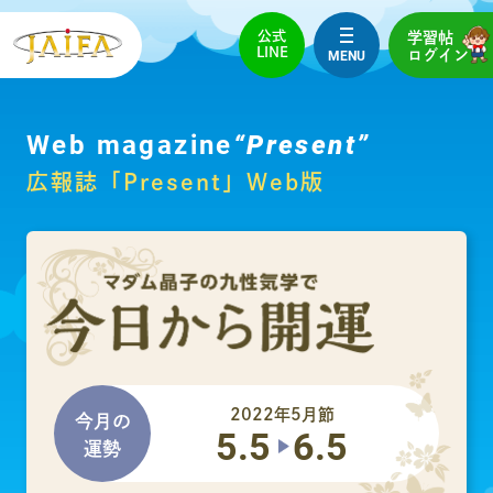
公式
学習帖
LINE
MENU
ログイン
Web magazine
“Present”
広報誌「Present」Web版
2022年5月節
今月の
5.5
6.5
運勢