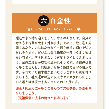
昭15・24・33・42・51・60・平6
躍進できる時を迎えました。今月のあなたは、自分の
考え方や行動が大きく外れます。その上、取り巻く周
囲もあなたの力にはなれなくて孤立無援の闘いを強い
られそうです。ビジネス運は物事が一度でうまく運ば
ない時です。落ち込まないで再度トライしてみましょ
う。案外二度目が成功に導かれそうです。金銭運は良
くありませんし、無駄遣いも多く散財で赤字の暗示で
す。忘れていた請求書が届いたりしますから気を付け
ましょう。社交運は疎遠の友人やケンカ別れしたまま
の人達とは修復できるチャンスの1ヵ月です。
開運★開運方位がありませんので先祖供養、お墓参り
をしましょう。
（先祖供養で渋滞の流れが解消します)