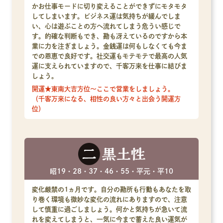
かお仕事モードに切り変えることができずにモタモタ
してしまいます。ビジネス運は気持ちが緩んでしま
い、心は遊ぶことの方へ流れてしまう危うい感じで
す。的確な判断もでき、勘も冴えているのですから本
業に力を注ぎましょう。金銭運は何もしなくても今ま
での恩恵で良好です。社交運もモテモテで最高の人気
運に支えられていますので、千客万来を仕事に結びま
しょう。
開運★東南大吉方位～ここで営業をしましょう。
（千客万来になる、相性の良い方々と出会う開運方
位）
昭19・28・37・46・55・平元・平10
変化厳禁の1ヵ月です。自分の勘所も行動もあなたを取
り巻く環境も微妙な変化の流れにありますので、注意
して慎重に過ごしましょう。何かと気持ちが急いて流
れを変えてしまうと、一気に今まで蓄えた良い運気が