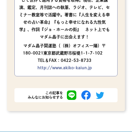
して世界で通用する資格も取得。現在、企業講
演、鑑定、月刊誌への執筆、ラジオ、テレビ、セ
ミナー教室等で活躍中。著書に『人生を変える幸
せの占い革命』『もっと幸せになれる九性気
学』、作詞『ジョ・ホールの街』 ネット上でも
マダム晶子に出会えます！
マダム晶子開運塾（（株）オフィス一陽）〒
180-0021東京都武蔵野市桜堤1-1-7-102
TEL＆FAX：0422-53-8733
http://www.akiko-kaiun.jp
この記事を
みんなにお知らせする