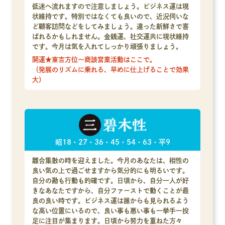
低迷へ流れますので注意しましょう。ビジネス運は現
状維持です。特別ではなくても良いので、近況伺いな
ど顧客訪問などをしてみましょう。違った新鮮さで喜
ばれるかもしれません。金銭運、社交運共に現状維持
です。今月は気を入れてしっかり頑張りましょう。
開運★東吉方位～商談営業活動はここで。
（発展のリズムに乗れる、早めに仕上げることで効果
大）
昭18・27・36・45・54・63・平9
離合集散の時を迎えました。今月のあなたは、相性の
良い気の上で過ごせますから気分的にも明るいです。
自分の勘も行動も的確です。日頃から、自分一人が好
きなあなたですから、自分ファーストで動くことが最
良の良い時です。ビジネス運は誰からも見られるよう
な高い位置にいるので、良い事も悪い事も一挙手一投
足に注目が集まります。日頃から努力を重ねた方々