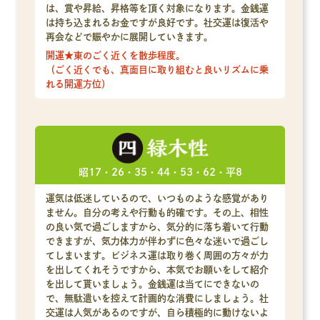
は、賞や昇給、昇格等を頂く対象になります。金銭運
は持ち込まれるお金ですが良好です。社交運は復活や
再会などで賑やかに展開していきます。
開運★東のごく近くを散歩程度。
（ごく近くでも、真面目に取り組むと良いリズムに乗
れる開運方位）
昭17・26・35・44・53・62・平8
運気は低迷しているので、いつものような感覚があり
ません。自分の考えや行動も的確です。その上、相性
の良い気で過ごしますから、気分的に落ち着いて行動
できますが、気力体力が伴わずに色々な迷いで過ごし
てしまいます。ビジネス運は取り巻く周囲の方々が力
を出してくれそうですから、本気でお願いをして紹介
を出して貰いましょう。金銭運は当てにできないの
で、無駄遣いを控えて計画的な消費にしましょう。社
交運は人気があるのですが、自ら積極的に動けないよ