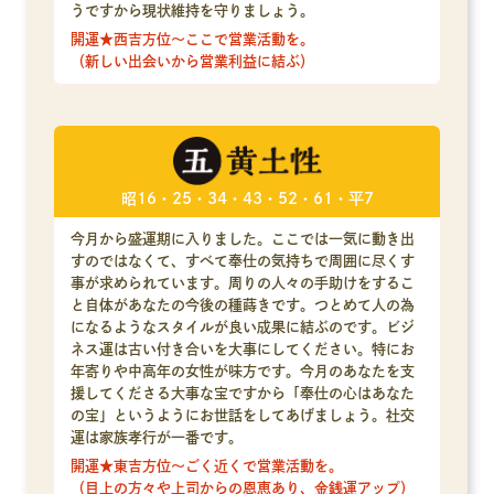
うですから現状維持を守りましょう。
開運★西吉方位～ここで営業活動を。
（新しい出会いから営業利益に結ぶ）
昭16・25・34・43・52・61・平7
今月から盛運期に入りました。ここでは一気に動き出
すのではなくて、すべて奉仕の気持ちで周囲に尽くす
事が求められています。周りの人々の手助けをするこ
と自体があなたの今後の種蒔きです。つとめて人の為
になるようなスタイルが良い成果に結ぶのです。ビジ
ネス運は古い付き合いを大事にしてください。特にお
年寄りや中高年の女性が味方です。今月のあなたを支
援してくださる大事な宝ですから「奉仕の心はあなた
の宝」というようにお世話をしてあげましょう。社交
運は家族孝行が一番です。
開運★東吉方位～ごく近くで営業活動を。
（目上の方々や上司からの恩恵あり、金銭運アップ）