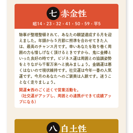
昭14・23・32・41・50・59・平5
物事が整理整頓されて、あなたの願望達成する月を迎
えました。年頭から５月節に照準を合わせてきた人
は、最高のチャンス月です。幸いあなたを取り巻く周
囲の力も惜しげなく頂けるときですから、鬼に金棒と
いった良好の時です。ビジネス運は周囲との協調姿勢
をとりながら千客万来へと挑みましょう。金銭運は悪
くはないので現状維持です。社交運は今年一番の人気
運です。今月のあなたへのご褒美は人脈です。迷うこ
となく走りましょう。
開運★西のごく近くで営業活動を。
（社交運がアップし、周囲との連携ができて成績アッ
プになる）