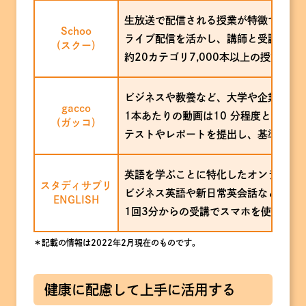
生放送で配信される授業が特徴で、趣
Schoo
ライブ配信を活かし、講師と受講生双
(スクー)
約20カテゴリ7,000本以上の授業が揃
ビジネスや教養など、大学や企業が提
gacco
1本あたりの動画は10 分程度と、学
(ガッコ)
テストやレポートを提出し、基準を満
英語を学ぶことに特化したオンライン
スタディサプリ
ビジネス英語や新日常英会話など、目
ENGLISH
1回3分からの受講でスマホを使ってス
＊記載の情報は2022年2月現在のものです。
健康に配慮して上手に活用する