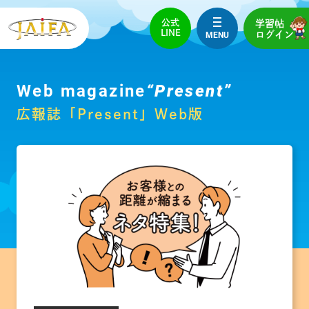
公式
学習帖
LINE
MENU
ログイン
Web magazine
“Present”
広報誌「Present」Web版