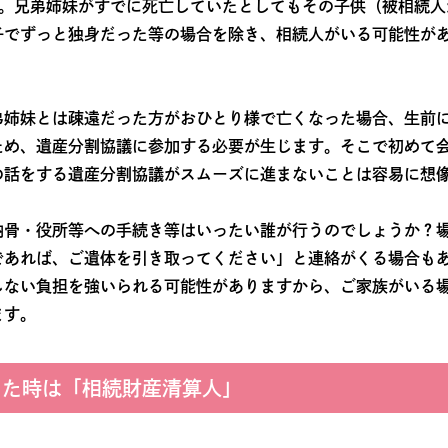
す。兄弟姉妹がすでに死亡していたとしてもその子供（被相続人
子でずっと独身だった等の場合を除き、相続人がいる可能性が
弟姉妹とは疎遠だった方がおひとり様で亡くなった場合、生前
ため、遺産分割協議に参加する必要が生じます。そこで初めて
の話をする遺産分割協議がスムーズに進まないことは容易に想
納骨・役所等への手続き等はいったい誰が行うのでしょうか？
であれば、ご遺体を引き取ってください」と連絡がくる場合も
しない負担を強いられる可能性がありますから、ご家族がいる
ます。
った時は「相続財産清算人」