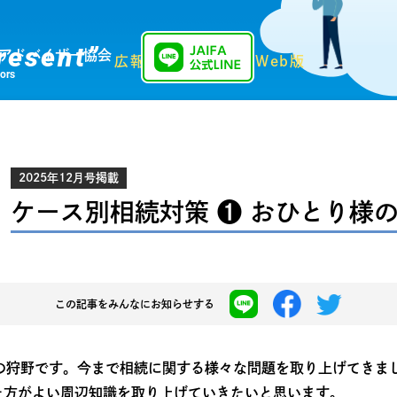
resent”
アドバイザー協会
広報誌「Present」Web版
sors
2025年12月号掲載
ケース別相続対策 ❶ おひとり様
この記事を
みんなにお知らせする
師の狩野です。今まで相続に関する様々な問題を取り上げてきま
た方がよい周辺知識を取り上げていきたいと思います。