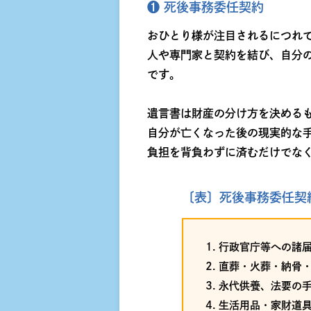
❶ 死後事務委任契約
おひとり様が注目されるにつれ
人や専門家と契約を結び、自分
です。
遺言書は財産の分け方を決める
自分が亡くなった後の現実的な
負担を背負わずに済むだけでな
〔表〕死後事務委任契
行政官庁等への諸
直葬・火葬・納骨
永代供養、法要の
生活用品・家財道