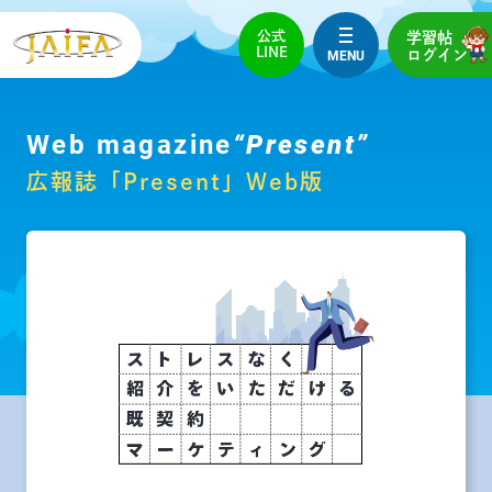
公式
学習帖
LINE
MENU
ログイン
Web magazine
“Present”
広報誌「Present」Web版