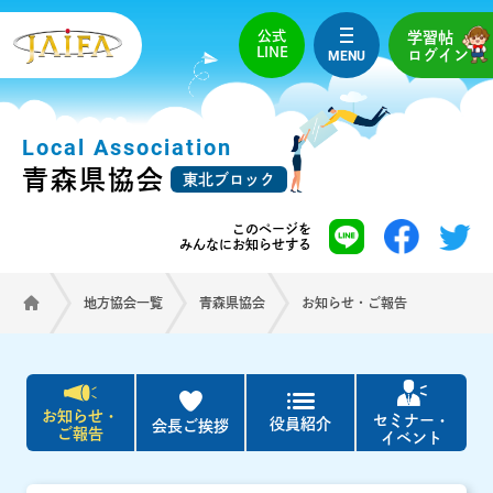
公式
学習帖
LINE
MENU
ログイン
Local Association
青森県協会
東北ブロック
このページを
みんなにお知らせする
地方協会一覧
青森県協会
お知らせ・ご報告
お知らせ・
セミナー・
役員紹介
会長ご挨拶
ご報告
イベント