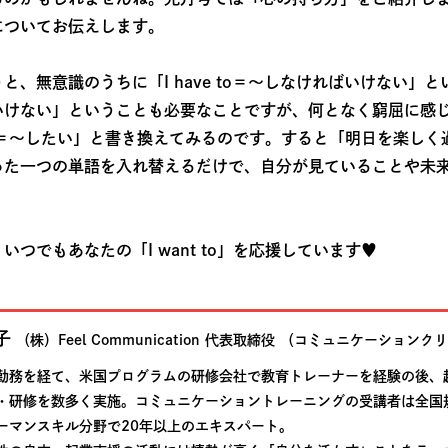
についてお伝えします。
と、無意識のうちに「I have to＝～しなければいけない」
いけない」ということも必要なことですが、何となく窮屈に感
t to＝～したい」と書き換えてみるのです。すると「明日を楽し
った一つの単語を入れ替えるだけで、自分が見ていることや未
つでもあなたの「I want to」を応援しています♥
子
（株）Feel Communication
代表取締役
（コミュニケーションクリ
勤務を経て、米国プログラムの研修会社で教育トレーナーを経験の後、
・研修を数多く実施。コミュニケーショントレーニングの受講者は全国
ーマンスキル分野で20年以上のエキスパート。