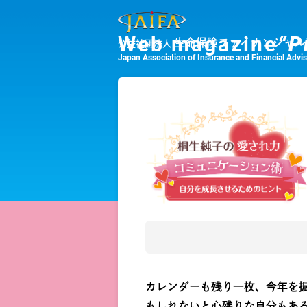
Web magazine
“P
生命保険ファイナンシャル
公益社団法人
Japan Association of Insurance and Financial Advi
カレンダーも残り一枚、今年を
もしれないと心残りな自分もあ