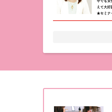
中でも女
えて大好
★セミナ