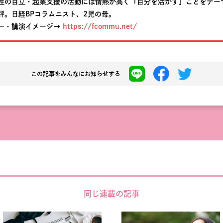
性の自立・起業支援の活動には情熱が高く「自分を活かす」ことをテー
評。日経BPコラムニスト、2児の母。
ー・講演イメージ→
https://fcommu.net/
この記事を
みんなにお知らせする
同じ連載の記事