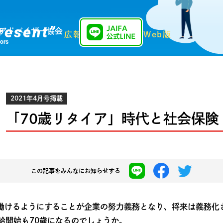
resent”
アドバイザー協会
広報誌「Present」Web版
sors
2021年4月号掲載
「70歳リタイア」時代と社会保険
この記事を
みんなにお知らせする
で働けるようにすることが企業の努力義務となり、将来は義務化
給開始も70歳になるのでしょうか。