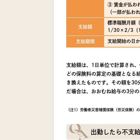
③ 賃金が払わ
（一部が払わ
標準報酬月額（
支給額
1/30×2/3
支給開始の日
支給期間
支給額は、1日単位で計算され、
どの保険料の算定の基礎となる
き換えたものです。その額を30
だ場合は、おおむね給与の3分の
（注1）労働者災害補償保険（労災保険）
出勤したら不支