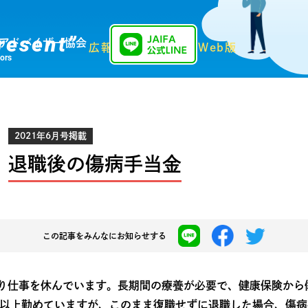
resent”
アドバイザー協会
広報誌「Present」Web版
sors
2021年6月号掲載
退職後の傷病手当金
この記事を
みんなにお知らせする
り仕事を休んでいます。長期間の療養が必要で、健康保険から
年以上勤めていますが、このまま復職せずに退職した場合、傷