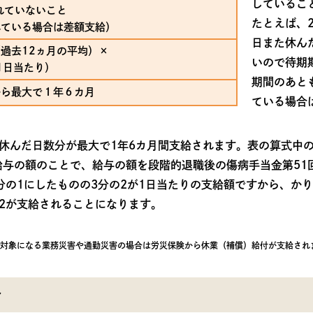
しているこ
れていないこと
たとえば、
れている場合は差額支給）
日また休ん
過去12ヵ月の平均）×
いので待期
（1日当たり）
期間のあと
から最大で１年６カ月
ている場合
休んだ日数分が最大で1年6カ月間支給されます。表の算式中
給与の額のことで、給与の額を段階的退職後の傷病手当金第51
分の1にしたものの3分の2が1日当たりの支給額ですから、かり
2が支給されることになります。
の対象になる業務災害や通勤災害の場合は労災保険から休業（補償）給付が支給され
給