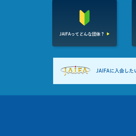
JAIFAって
どんな団体？
JAIFAに入会し