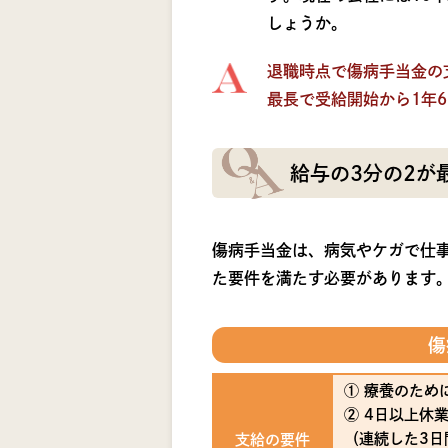
しょうか。
退職時点で傷病手当金の
最長で受給開始から1年
給与の3分の2が
傷病手当金は、病気やケガで仕
た要件を満たす必要があります
傷
① 療養のため
② 4日以上休
（連続した3日
支給の要件