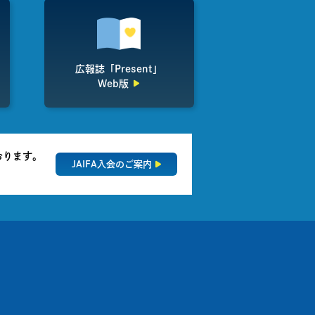
広報誌「Present」
Web版
おります。
JAIFA入会のご案内