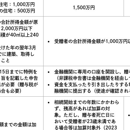
宅：1,000万円
1,500万円
の住宅：500万円
の合計所得金額が原
2,000万円以下
積が40㎡以上240
受贈者の合計所得金額が1,000万円
受けた年の翌年3月
でに建築、取得し
ること
15日までに特例を
金融機関に専用の口座を開設し、贈
る旨を記載した申告
（非課税申告書は金融機関を経由し
出が必要（贈与税が
資金を支払ったり引き出したりする
場合も必要）
融機関に提出する（使途が確認され
相続開始までの年数にかかわら
ず、残高があれば加算の対
象。ただし、贈与者死亡日に
おいて受贈者が23歳未満であ
額までの金額は加
る場合等は加算対象外（2023