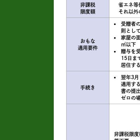
非課税
省エネ等住
限度額
それ以外
受贈者
則として
家屋の面
おもな
㎡以下
適用要件
贈与を
15日ま
居住す
翌年3月
適用す
手続き
書の提
ゼロの
非課税限度