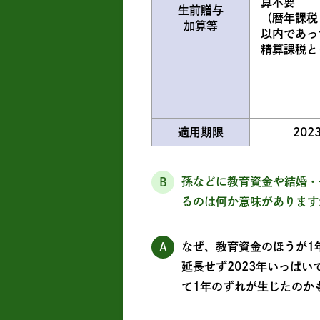
算不要
生前贈与
（暦年課税
加算等
以内であっ
精算課税と
適用期限
202
孫などに教育資金や結婚・
B
るのは何か意味があります
なぜ、教育資金のほうが1
A
延長せず2023年いっぱ
て1年のずれが生じたのか