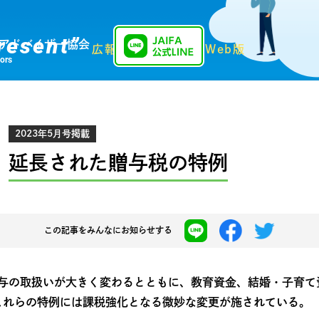
resent”
アドバイザー協会
広報誌「Present」Web版
sors
2023年5月号掲載
延長された贈与税の特例
この記事を
みんなにお知らせする
贈与の取扱いが大きく変わるとともに、教育資金、結婚・子育
これらの特例には課税強化となる微妙な変更が施されている。