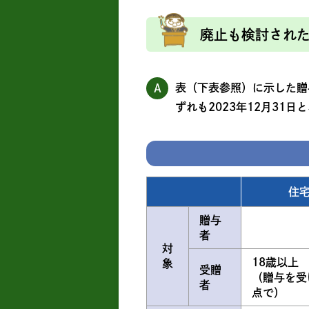
廃止も検討され
表（下表参照）に示した贈
A
ずれも2023年12月31
住
贈与
者
対
18歳以上
象
受贈
（贈与を受
者
点で）