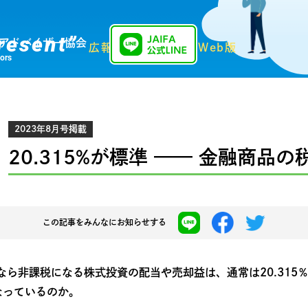
resent”
アドバイザー協会
広報誌「Present」Web版
sors
2023年8月号掲載
20.315%が標準 —— 金融商品の
この記事を
みんなにお知らせする
Aなら非課税になる株式投資の配当や売却益は、通常は20.31
なっているのか。