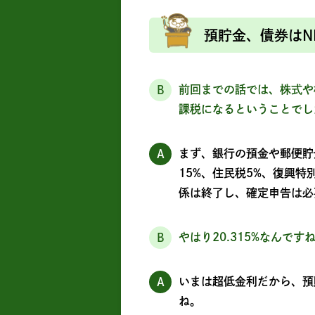
預貯金、債券はN
前回までの話では、株式や株
B
課税になるということでし
まず、銀行の預金や郵便貯
A
15%、住民税5%、復興特
係は終了し、確定申告は必
やはり20.315%なんです
B
いまは超低金利だから、預
A
ね。