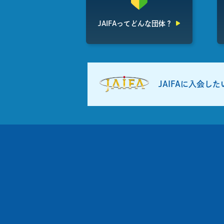
JAIFAって
どんな団体？
JAIFAに入会し