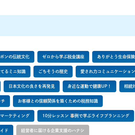
ポンの伝統文化
ゼロから学ぶ税金講座
ありがとう生命保険
立てるミニ知識
ごちそうの歴史
愛され力コミュニケーショ
日本文化の良さを再発見
身近な運動で健康UP！
相続
ーチ
お客様との信頼関係を築くための税務知識
マーケティング
10分レッスン 事例で学ぶライフプランニング
イド
経営者に届ける企業支援のハナシ