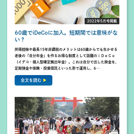
2022年5月号掲載
60歳でiDeCoに加入。短期間では意味がな
い？
所得控除や最長15年非課税のメリットは60歳からでも生かせる
老後の「自分年金」を作るお得な制度として話題のｉＤｅＣｏ
（イデコ・個人型確定拠出年金）。これは自分で出した掛金を、
定期預金や保険・投資信託といった形で運用し、6…
全文を読む